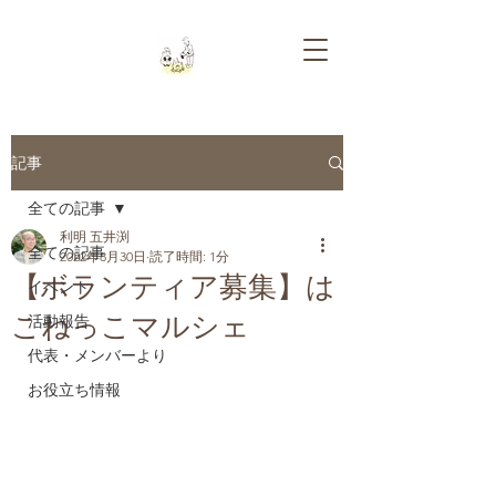
記事
全ての記事
利明 五井渕
全ての記事
2022年8月30日
読了時間: 1分
【ボランティア募集】は
イベント
こねっこマルシェ
活動報告
代表・メンバーより
お役立ち情報